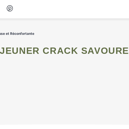
Desserts
use et Réconfortante
Petit-déjeuner
Snacks
Soupes