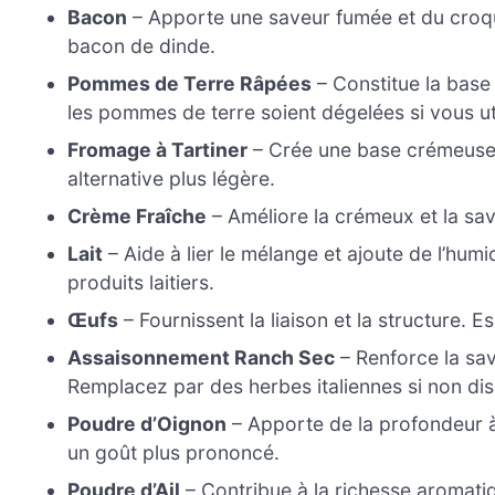
Bacon
– Apporte une saveur fumée et du croqua
bacon de dinde.
Pommes de Terre Râpées
– Constitue la base 
les pommes de terre soient dégelées si vous u
Fromage à Tartiner
– Crée une base crémeuse p
alternative plus légère.
Crème Fraîche
– Améliore la crémeux et la save
Lait
– Aide à lier le mélange et ajoute de l’humi
produits laitiers.
Œufs
– Fournissent la liaison et la structure. E
Assaisonnement Ranch Sec
– Renforce la sav
Remplacez par des herbes italiennes si non dis
Poudre d’Oignon
– Apporte de la profondeur à 
un goût plus prononcé.
Poudre d’Ail
– Contribue à la richesse aromatiqu