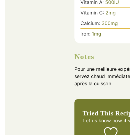
Vitamin A:
500
IU
Vitamin C:
2
mg
Calcium:
300
mg
Iron:
1
mg
Notes
Pour une meilleure expéri
servez chaud immédiatem
après la cuisson.
Tried This Recip
Let us know
how it wa