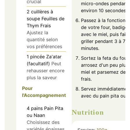
crucial
micro-ondes pendant
environ 10 secondes.
2
cuillères à
soupe
Feuilles de
Passez à la fonction gr
Thym Frais
de votre four, badige
Ajustez la
avec le miel, puis fait
quantité selon
griller pendant 3 à 7
vos préférences
minutes.
1
pincée
Za'atar
Sortez la feta du four,
(facultatif)
Peut
arrosez d'un peu plus
rehausser encore
miel et parsemez de 
plus la saveur
frais.
Pour
Servez immédiatemen
l'Accompagnement
avec du pain pita ou 
4
pains
Pain Pita
Nutrition
ou Naan
Choisissez des
variétés épaisses
Serving:
100
g