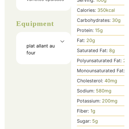
Calories:
350
kcal
Carbohydrates:
30
g
Equipment
Protein:
15
g
Fat:
20
g
plat allant au
Saturated Fat:
8
g
four
Polyunsaturated Fat:
2
g
Monounsaturated Fat:
8
Cholesterol:
40
mg
Sodium:
580
mg
Potassium:
200
mg
Fiber:
1
g
Sugar:
5
g