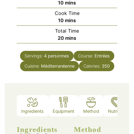
minutes
10
mins
Cook Time
minutes
10
mins
Total Time
minutes
20
mins
Servings:
4
personnes
Course:
Entrées
Cuisine:
Méditerranéenne
Calories:
350
Ingredients
Equipment
Method
Nutrition
Ingredients
Method