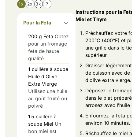
1x
2x
3x
?
Instructions pour la Feta 
Miel et Thym
Pour la Feta
Préchauffez votre fou
200
g
Feta
Optez
200°C (400°F) et pla
pour un fromage
une grille dans le tiers
feta de haute
supérieur.
qualité
Graisser légèrement u
1
cuillère à soupe
de cuisson avec de l'h
Huile d'Olive
d'olive extra vierge.
Extra Vierge
Déposez le fromage f
Utilisez une huile
dans le plat préparé e
au goût fruité ou
arrosez avec l'huile d'
poivré
Enfournez la feta pou
1.5
cuillère à
environ 10 minutes.
soupe
Miel
Un
bon miel est
Réchauffez le miel au