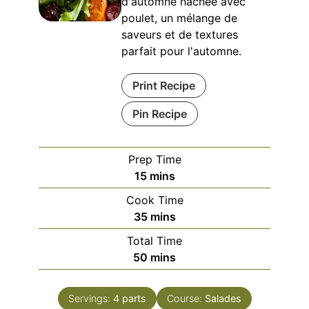
d'automne hachée avec
poulet, un mélange de
saveurs et de textures
parfait pour l'automne.
Print Recipe
Pin Recipe
Prep Time
minutes
15
mins
Cook Time
minutes
35
mins
Total Time
minutes
50
mins
Servings:
4
parts
Course:
Salades