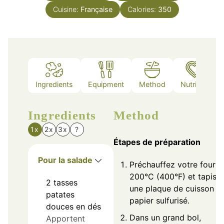
Cuisine:
Française
Calories:
350
Ingredients
Equipment
Method
Nutrition
Ingredients
Method
1x
2x
3x
?
Étapes de préparation
Pour la salade
Préchauffez votre four à
200°C (400°F) et tapiss
2
tasses
une plaque de cuisson d
patates
papier sulfurisé.
douces en dés
Dans un grand bol,
Apportent