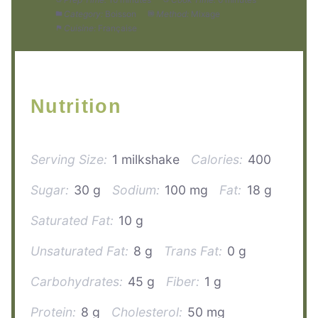
Category:
Boisson
Method:
Mixage
Cuisine:
Française
Nutrition
Serving Size:
1 milkshake
Calories:
400
Sugar:
30 g
Sodium:
100 mg
Fat:
18 g
Saturated Fat:
10 g
Unsaturated Fat:
8 g
Trans Fat:
0 g
Carbohydrates:
45 g
Fiber:
1 g
Protein:
8 g
Cholesterol:
50 mg