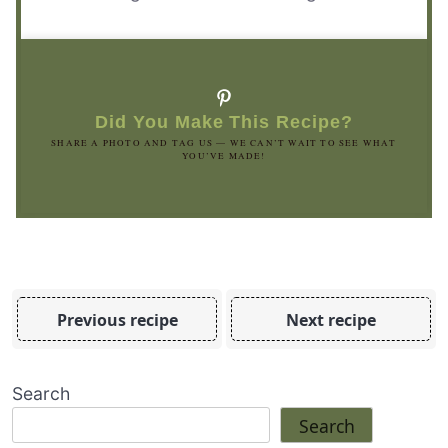
Did You Make This Recipe?
SHARE A PHOTO AND TAG US — WE CAN’T WAIT TO SEE WHAT
YOU’VE MADE!
Previous recipe
Next recipe
Search
Search