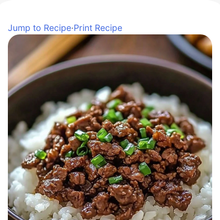
Jump to Recipe
·
Print Recipe