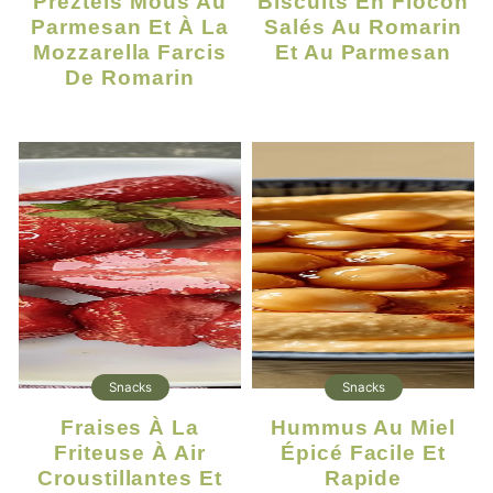
Préztels Mous Au
Biscuits En Flocon
Parmesan Et À La
Salés Au Romarin
Mozzarella Farcis
Et Au Parmesan
De Romarin
Snacks
Snacks
Fraises À La
Hummus Au Miel
Friteuse À Air
Épicé Facile Et
Croustillantes Et
Rapide