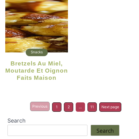
Snacks
Bretzels Au Miel,
Moutarde Et Oignon
Faits Maison
Previous
1
2
…
11
Next page
Search
Search