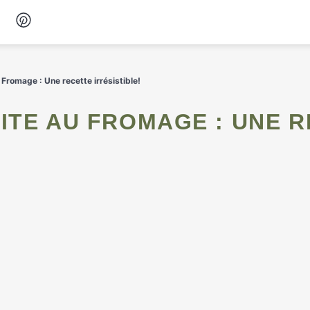
Desserts
Fromage : Une recette irrésistible!
Petit-déjeuner
Snacks
Soupes