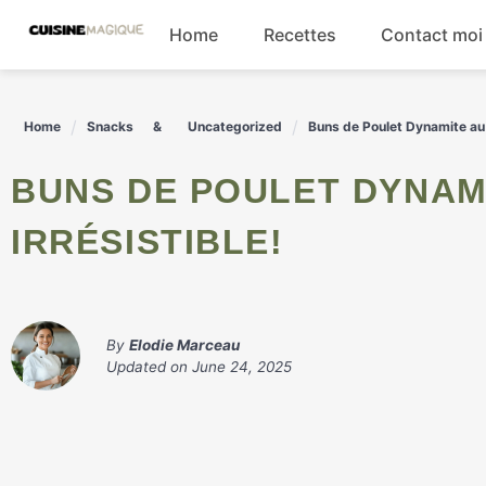
Skip
Home
Recettes
Contact moi
to
content
Boissons
Home
Snacks
Uncategorized
Buns de Poulet Dynamite au 
Entrées
BUNS DE POULET DYNAMITE AU FROMAGE : UNE RECETTE
Salades
IRRÉSISTIBLE!
Plats principaux
By
Elodie Marceau
Updated on
June 24, 2025