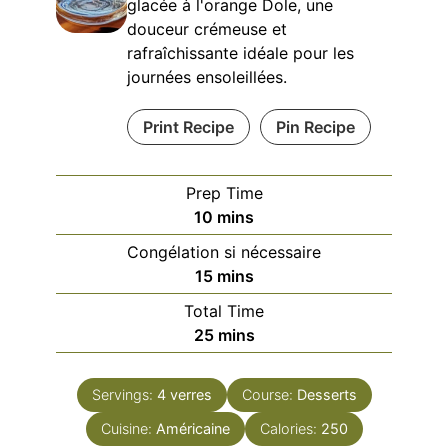
glacée à l'orange Dole, une
douceur crémeuse et
rafraîchissante idéale pour les
journées ensoleillées.
Print Recipe
Pin Recipe
Prep Time
minutes
10
mins
Congélation si nécessaire
minutes
15
mins
Total Time
minutes
25
mins
Servings:
4
verres
Course:
Desserts
Cuisine:
Américaine
Calories:
250