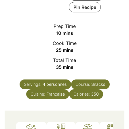
Pin Recipe
Prep Time
minutes
10
mins
Cook Time
minutes
25
mins
Total Time
minutes
35
mins
Servings:
4
personnes
Course:
Snacks
Cuisine:
Française
Calories:
350