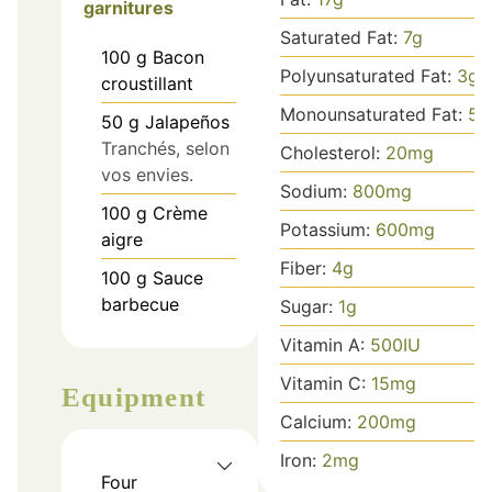
garnitures
Saturated Fat:
7
g
100
g
Bacon
Polyunsaturated Fat:
3
g
croustillant
Monounsaturated Fat:
5
g
50
g
Jalapeños
Tranchés, selon
Cholesterol:
20
mg
vos envies.
Sodium:
800
mg
100
g
Crème
Potassium:
600
mg
aigre
Fiber:
4
g
100
g
Sauce
barbecue
Sugar:
1
g
Vitamin A:
500
IU
Vitamin C:
15
mg
Equipment
Calcium:
200
mg
Iron:
2
mg
Four