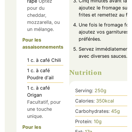
Cinq minutes avant la fi
râpé
Optez
ajoutez le fromage sur 
pour du
frites et remettez au fou
cheddar,
mozzarella, ou
Une fois le fromage fon
un mélange.
ajoutez vos garnitures
préférées.
Pour les
assaisonnements
Servez immédiatement
avec diverses sauces.
1
c. à café
Chili
1
c. à café
Nutrition
Poudre d'ail
1
c. à café
Serving:
250
g
Origan
Calories:
350
kcal
Facultatif, pour
une touche
Carbohydrates:
45
g
unique.
Protein:
10
g
Pour les
Fat:
17
g