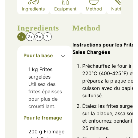
Ingredients
Equipment
Method
Nutrition
Ingredients
Method
1x
2x
3x
?
Instructions pour les Frites
Sales Chargées
Pour la base
Préchauffez le four à 2
1
kg
Frites
220°C (400-425°F) et
surgelées
préparez la plaque de
Utilisez des
cuisson avec du papier
frites épaisses
sulfurisé.
pour plus de
Étalez les frites surgelé
croustillant.
sur la plaque, assaison
Pour le fromage
et enfournez pendant 2
25 minutes.
200
g
Fromage