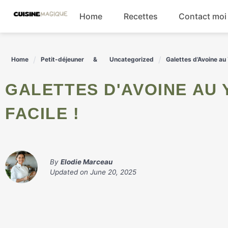
Skip
Home
Recettes
Contact moi
to
content
Boissons
Home
Petit-déjeuner
Uncategorized
Galettes d’Avoine au 
Entrées
GALETTES D'AVOINE AU YAOURT : DÉCOUVREZ LA RECETTE
Salades
FACILE !
Plats principaux
By
Elodie Marceau
Updated on
June 20, 2025