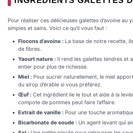
INGREDIENTS GALETTES D
Pour réaliser ces délicieuses galettes d’avoine au
simples et sains. Voici ce qu’il vous faut :
Flocons d’avoine :
La base de notre recette, i
de fibres.
Yaourt nature :
Il rend les galettes tendres e
entier pour plus de richesse.
Miel :
Pour sucrer naturellement, le miel appor
du sirop d’érable si vous préférez.
Œuf :
Cet ingrédient lie le tout et aide à la le
compote de pommes peut faire l’affaire.
Extrait de vanille :
Pour une touche aromatique,
Bicarbonate de soude :
Un agent levant qui ai
Sel :
Une petite pincée pour rehausser les sav