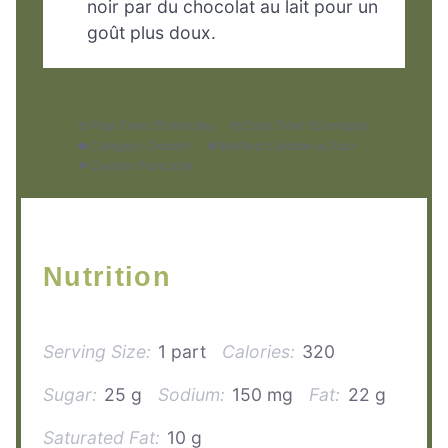
noir par du chocolat au lait pour un
goût plus doux.
Prep Time:
20 minutes
Cook Time:
35 minutes
Category:
Dessert
Method:
Cuisson au four
Cuisine:
Française
Nutrition
Serving Size:
1 part
Calories:
320
Sugar:
25 g
Sodium:
150 mg
Fat:
22 g
Saturated Fat:
10 g