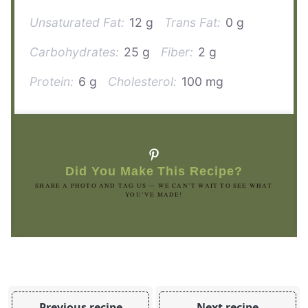
Unsaturated Fat:
12 g
Trans Fat:
0 g
Carbohydrates:
25 g
Fiber:
2 g
Protein:
6 g
Cholesterol:
100 mg
Did You Make This Recipe?
SHARE A PHOTO AND TAG US — WE CAN’T WAIT TO SEE WHAT
YOU’VE MADE!
Previous recipe
Next recipe