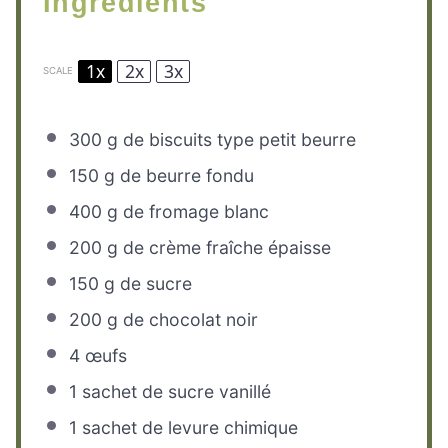
Ingredients
1x
2x
3x
SCALE
300 g
de biscuits type petit beurre
150 g
de beurre fondu
400 g
de fromage blanc
200 g
de crème fraîche épaisse
150 g
de sucre
200 g
de chocolat noir
4
œufs
1
sachet de sucre vanillé
1
sachet de levure chimique