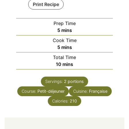
Print Recipe
Prep Time
minutes
5
mins
Cook Time
minutes
5
mins
Total Time
minutes
10
mins
Servings:
2
portions
Course:
Petit-déjeuner
Cuisine:
Française
Calories:
210