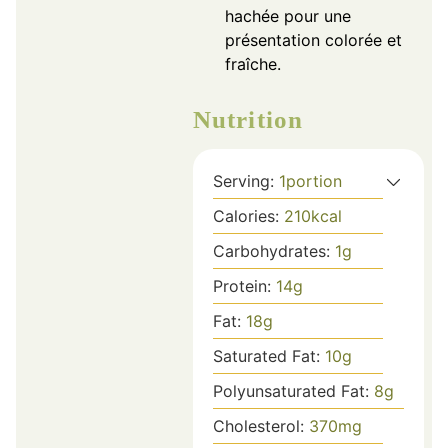
hachée pour une
présentation colorée et
fraîche.
Nutrition
Serving:
1
portion
Calories:
210
kcal
Carbohydrates:
1
g
Protein:
14
g
Fat:
18
g
Saturated Fat:
10
g
Polyunsaturated Fat:
8
g
Cholesterol:
370
mg