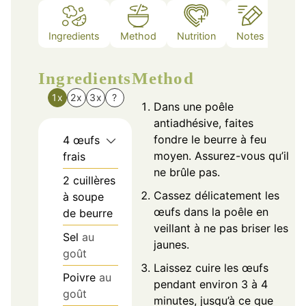
Ingredients
Method
Nutrition
Notes
Ingredients
Method
1x
2x
3x
?
Dans une poêle
antiadhésive, faites
fondre le beurre à feu
4
œufs
moyen. Assurez-vous qu’il
frais
ne brûle pas.
2
cuillères
Cassez délicatement les
à soupe
œufs dans la poêle en
de beurre
veillant à ne pas briser les
Sel
au
jaunes.
goût
Laissez cuire les œufs
Poivre
au
pendant environ 3 à 4
goût
minutes, jusqu’à ce que