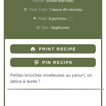
Author:
Elodie Marceau
Total Time:
1 heure 40 minutes
Yield:
8
portions
1
x
Diet:
Végétarien
PRINT RECIPE
PIN RECIPE
Petites brioches moelleuses au yaourt, un
délice à tester !