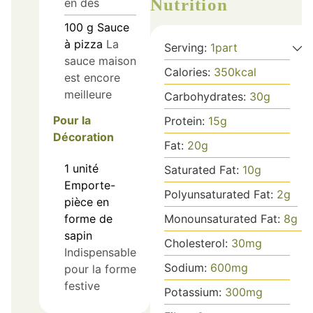
Nutrition
en dés
100
g
Sauce
à pizza
La
Serving:
1
part
sauce maison
Calories:
350
kcal
est encore
meilleure
Carbohydrates:
30
g
Pour la
Protein:
15
g
Décoration
Fat:
20
g
1
unité
Saturated Fat:
10
g
Emporte-
Polyunsaturated Fat:
2
g
pièce en
Monounsaturated Fat:
8
g
forme de
sapin
Cholesterol:
30
mg
Indispensable
Sodium:
600
mg
pour la forme
festive
Potassium:
300
mg