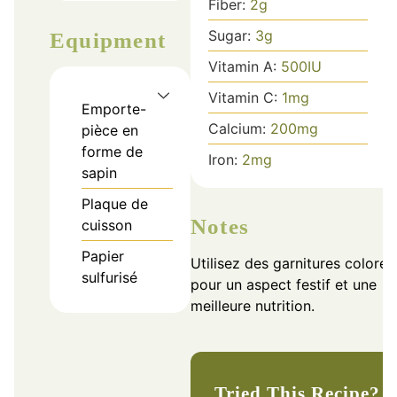
Fiber:
2
g
Sugar:
3
g
Equipment
Vitamin A:
500
IU
Vitamin C:
1
mg
Emporte-
Calcium:
200
mg
pièce en
forme de
Iron:
2
mg
sapin
Plaque de
Notes
cuisson
Papier
Utilisez des garnitures colorée
sulfurisé
pour un aspect festif et une
meilleure nutrition.
Tried This Recipe?