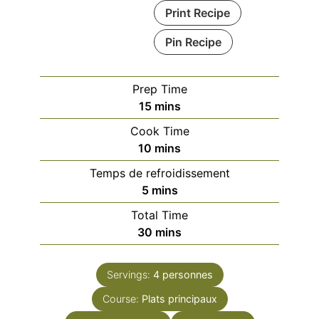
Print Recipe
Pin Recipe
Prep Time
minutes
15
mins
Cook Time
minutes
10
mins
Temps de refroidissement
minutes
5
mins
Total Time
minutes
30
mins
Servings:
4
personnes
Course:
Plats principaux