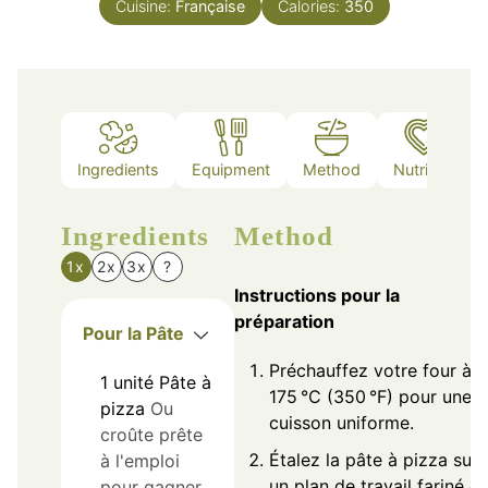
Cuisine:
Française
Calories:
350
Ingredients
Equipment
Method
Nutrition
Ingredients
Method
1x
2x
3x
?
Instructions pour la
préparation
Pour la Pâte
Préchauffez votre four à
1
unité
Pâte à
175 °C (350 °F) pour une
pizza
Ou
cuisson uniforme.
croûte prête
Étalez la pâte à pizza sur
à l'emploi
un plan de travail fariné et
pour gagner