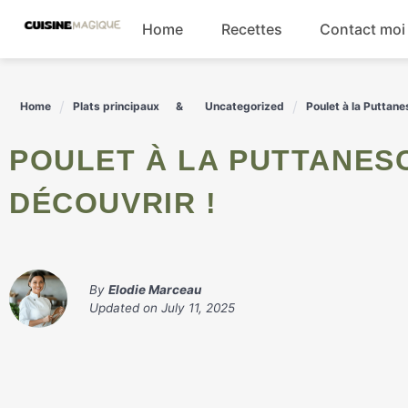
Skip
Home
Recettes
Contact moi
to
content
Boissons
Home
Plats principaux
Uncategorized
Poulet à la Puttane
Entrées
POULET À LA PUTTANESCA : UN DÉLICE SAVOUREUX À
Salades
DÉCOUVRIR !
Plats principaux
By
Elodie Marceau
Updated on
July 11, 2025