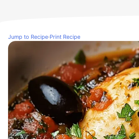
Jump to Recipe
·
Print Recipe