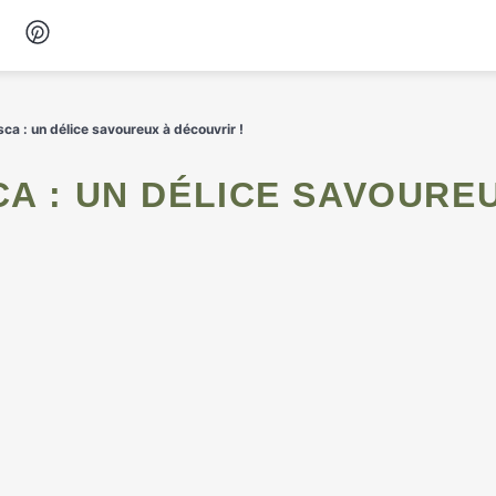
Desserts
sca : un délice savoureux à découvrir !
Petit-déjeuner
Snacks
Soupes