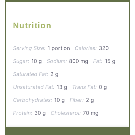
Nutrition
Serving Size:
1 portion
Calories:
320
Sugar:
10 g
Sodium:
800 mg
Fat:
15 g
Saturated Fat:
2 g
Unsaturated Fat:
13 g
Trans Fat:
0 g
Carbohydrates:
10 g
Fiber:
2 g
Protein:
30 g
Cholesterol:
70 mg