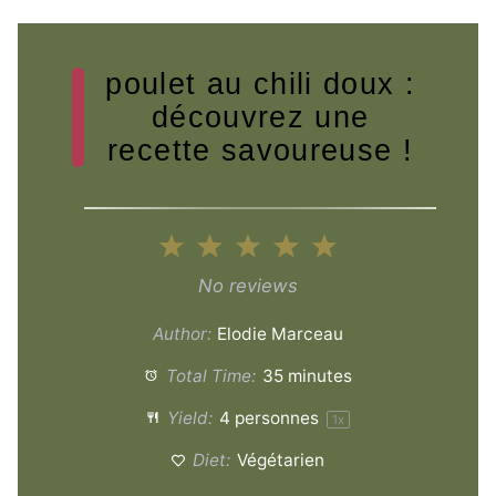
poulet au chili doux :
découvrez une
recette savoureuse !
1
2
3
4
5
Star
Stars
Stars
Stars
Stars
No reviews
Author:
Elodie Marceau
Total Time:
35 minutes
Yield:
4
personnes
1
x
Diet:
Végétarien