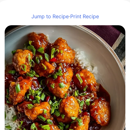
Jump to Recipe
·
Print Recipe