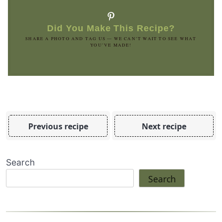
Did You Make This Recipe?
SHARE A PHOTO AND TAG US — WE CAN’T WAIT TO SEE WHAT
YOU’VE MADE!
Previous recipe
Next recipe
Search
Search