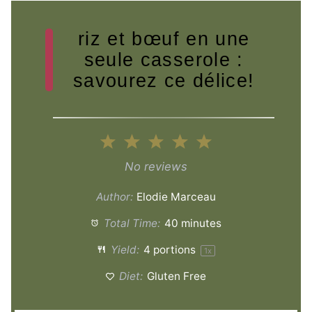
riz et bœuf en une
seule casserole :
savourez ce délice!
1
2
3
4
5
Star
Stars
Stars
Stars
Stars
No reviews
Author:
Elodie Marceau
Total Time:
40 minutes
Yield:
4
portions
1
x
Diet:
Gluten Free