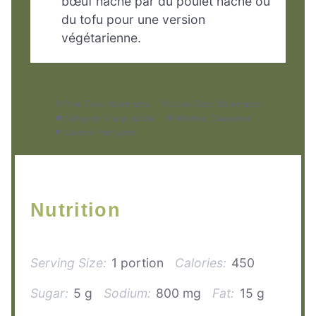
bœuf haché par du poulet haché ou
du tofu pour une version
végétarienne.
Prep Time:
10 minutes
Cook Time:
30 minutes
Category:
Plat principal
Method:
Casserole
Cuisine:
Française
Nutrition
Serving Size:
1 portion
Calories:
450
Sugar:
5 g
Sodium:
800 mg
Fat:
15 g