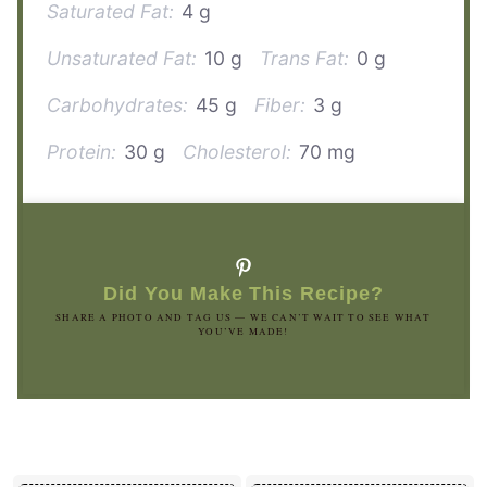
Saturated Fat:
4 g
Unsaturated Fat:
10 g
Trans Fat:
0 g
Carbohydrates:
45 g
Fiber:
3 g
Protein:
30 g
Cholesterol:
70 mg
Did You Make This Recipe?
SHARE A PHOTO AND TAG US — WE CAN’T WAIT TO SEE WHAT
YOU’VE MADE!