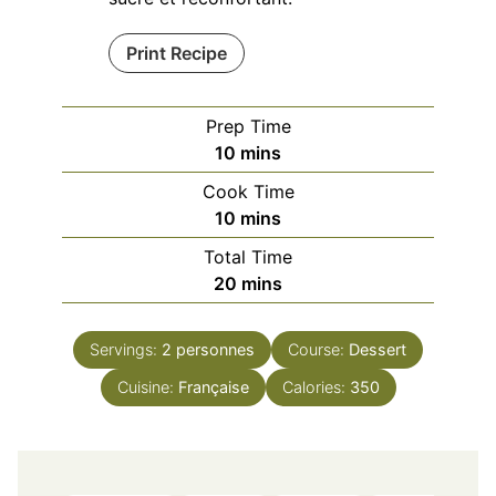
Print Recipe
Prep Time
minutes
10
mins
Cook Time
minutes
10
mins
Total Time
minutes
20
mins
Servings:
2
personnes
Course:
Dessert
Cuisine:
Française
Calories:
350