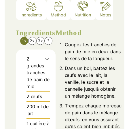
Ingredients
Method
Nutrition
Notes
Ingredients
Method
1x
2x
3x
?
Coupez les tranches de
pain de mie en deux dans
le sens de la longueur.
2
grandes
Dans un bol, battez les
tranches
œufs avec le lait, la
de pain de
vanille, le sucre et la
mie
cannelle jusqu’à obtenir
un mélange homogène.
2
œufs
Trempez chaque morceau
200
ml
de
de pain dans le mélange
lait
d’œufs, en vous assurant
1
cuillère à
qu’ils soient bien imbibés