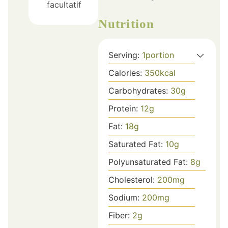
facultatif
Nutrition
Serving:
1
portion
Calories:
350
kcal
Carbohydrates:
30
g
Protein:
12
g
Fat:
18
g
Saturated Fat:
10
g
Polyunsaturated Fat:
8
g
Cholesterol:
200
mg
Sodium:
200
mg
Fiber:
2
g