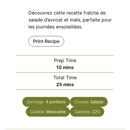
Découvrez cette recette fraîche de
salade d’avocat et maïs, parfaite pour
les journées ensoleillées.
Print Recipe
Prep Time
minutes
10
mins
Total Time
minutes
25
mins
Servings:
4
portions
Course:
Salade
Cuisine:
Mexicaine
Calories:
220