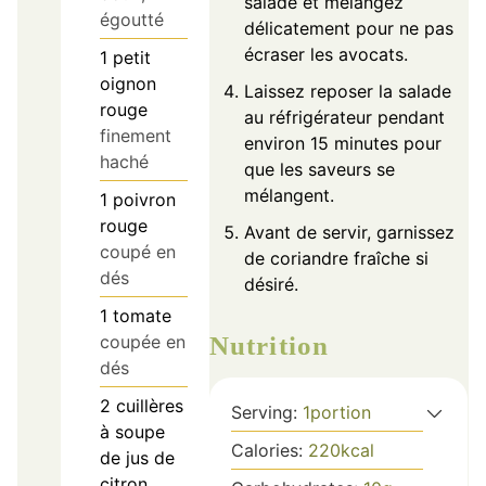
salade et mélangez
égoutté
délicatement pour ne pas
écraser les avocats.
1
petit
oignon
Laissez reposer la salade
rouge
au réfrigérateur pendant
finement
environ 15 minutes pour
haché
que les saveurs se
mélangent.
1
poivron
rouge
Avant de servir, garnissez
coupé en
de coriandre fraîche si
dés
désiré.
1
tomate
Nutrition
coupée en
dés
2
cuillères
Serving:
1
portion
à soupe
Calories:
220
kcal
de jus de
citron