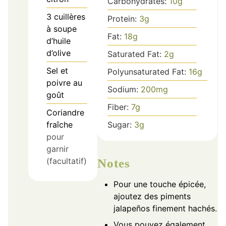
Carbohydrates:
10
g
3
cuillères
Protein:
3
g
à soupe
Fat:
18
g
d’huile
d’olive
Saturated Fat:
2
g
Sel et
Polyunsaturated Fat:
16
g
poivre au
Sodium:
200
mg
goût
Fiber:
7
g
Coriandre
Sugar:
3
g
fraîche
pour
garnir
(facultatif)
Notes
Pour une touche épicée,
ajoutez des piments
jalapeños finement hachés.
Vous pouvez également