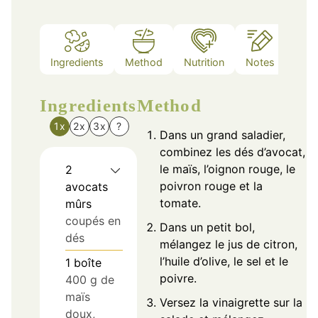
Ingredients
Method
Nutrition
Notes
Ingredients
Method
1x
2x
3x
?
Dans un grand saladier,
combinez les dés d’avocat,
le maïs, l’oignon rouge, le
2
poivron rouge et la
avocats
tomate.
mûrs
coupés en
Dans un petit bol,
dés
mélangez le jus de citron,
l’huile d’olive, le sel et le
1
boîte
poivre.
400 g de
maïs
Versez la vinaigrette sur la
doux,