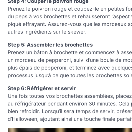
Step 4: Couper le poivron rouge
Prenez le poivron rouge et coupez-le en petites fo
du peps à vos brochettes et rehausseront l’aspect v
piqué effrayant. Assurez-vous que les morceaux soi
autres ingrédients sur le skewer.
Step 5: Assembler les brochettes
Prenez un bâton à brochette et commencez à assem
un morceau de pepperoni, suivi d’une boule de mozza
plus épais de pepperoni, et terminez avec quelque
processus jusqu’à ce que toutes les brochettes so
Step 6: Réfrigérer et servir
Une fois toutes vos brochettes assemblées, placez-
au réfrigérateur pendant environ 30 minutes. Cela
bien refroidir. Lorsqu’il sera temps de servir, pré
d’Halloween, ajoutant ainsi une touche finale parfait