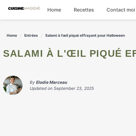
Skip
Home
Recettes
Contact moi
to
content
Boissons
Home
Entrées
Salami à l’œil piqué effrayant pour Halloween
Entrées
SALAMI À L'ŒIL PIQUÉ
Salades
Plats principaux
By
Elodie Marceau
Updated on
September 23, 2025