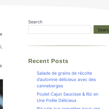
Search
Sear
ne
i,
Recent Posts
e
Salade de grains de récolte
d’automne délicieux avec des
canneberges
Poulet Cajun Saucisse & Riz en
Une Poêle Délicieux
Riz sale aux crevettes pour une