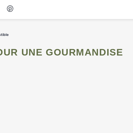
Desserts
tible
Petit-déjeuner
Snacks
Soupes