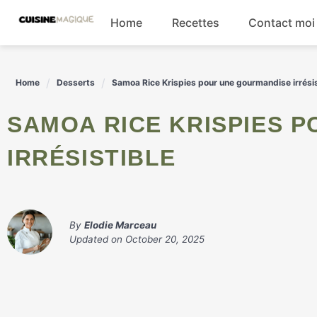
Skip
Home
Recettes
Contact moi
to
content
Boissons
Home
Desserts
Samoa Rice Krispies pour une gourmandise irrésis
Entrées
SAMOA RICE KRISPIES POUR UNE GOURMANDISE
Salades
IRRÉSISTIBLE
Plats principaux
By
Elodie Marceau
Updated on
October 20, 2025