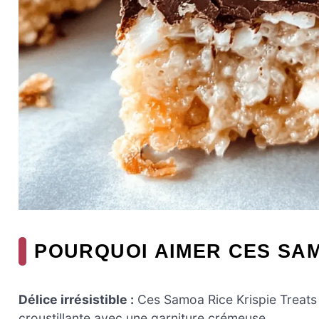
POURQUOI AIMER CES SAM
Délice irrésistible :
Ces Samoa Rice Krispie Treats 
croustillante avec une garniture crémeuse.