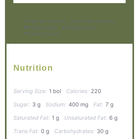
Prep Time:
10 minutes
Cook Time:
30 minutes
Category:
Soupe
Method:
Cuisiner
Cuisine:
Française
Nutrition
Serving Size:
1 bol
Calories:
220
Sugar:
3 g
Sodium:
400 mg
Fat:
7 g
Saturated Fat:
1 g
Unsaturated Fat:
6 g
Trans Fat:
0 g
Carbohydrates:
30 g