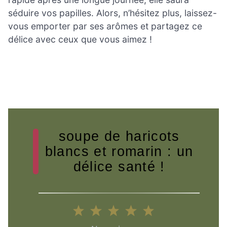
séduire vos papilles. Alors, n’hésitez plus, laissez-
vous emporter par ses arômes et partagez ce
délice avec ceux que vous aimez !
soupe de haricots
blancs et romarin : un
délice santé !
1
2
3
4
5