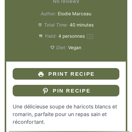
Star
Stars
Stars
Stars
Stars
No reviews
Author:
Elodie Marceau
Total Time:
40 minutes
Yield:
4
personnes
1
x
Diet:
Vegan
PRINT RECIPE
PIN RECIPE
Une délicieuse soupe de haricots blancs et
romarin, parfaite pour un repas sain et
réconfortant.