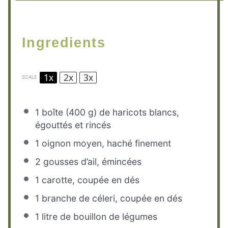
Ingredients
1x
2x
3x
SCALE
1
boîte (400 g) de haricots blancs,
égouttés et rincés
1
oignon moyen, haché finement
2
gousses d’ail, émincées
1
carotte, coupée en dés
1
branche de céleri, coupée en dés
1
litre de bouillon de légumes