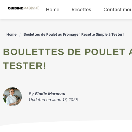
Skip
Home
Recettes
Contact moi
to
content
Boissons
Home
Boulettes de Poulet au Fromage : Recette Simple à Tester!
Entrées
BOULETTES DE POULET AU FROMAGE : RECETTE SIMPLE À
Salades
TESTER!
Plats principaux
By
Elodie Marceau
Updated on
June 17, 2025