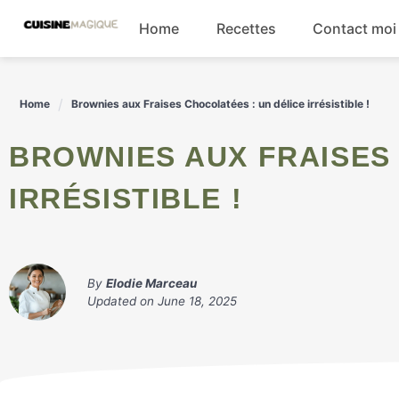
Skip
Home
Recettes
Contact moi
to
content
Boissons
Home
Brownies aux Fraises Chocolatées : un délice irrésistible !
Entrées
BROWNIES AUX FRAISES CHOCOLATÉES : UN DÉLICE
Salades
IRRÉSISTIBLE !
Plats principaux
By
Elodie Marceau
Updated on
June 18, 2025