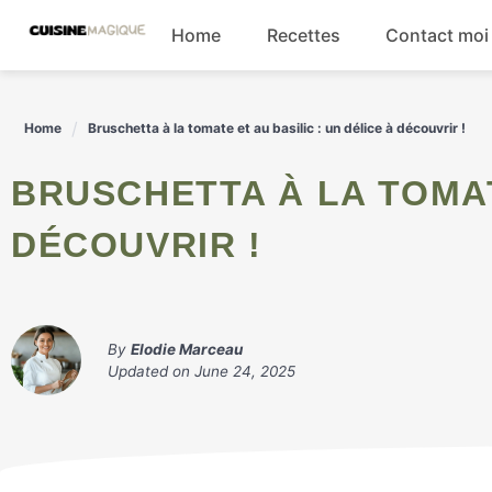
Skip
Home
Recettes
Contact moi
to
content
Boissons
Home
Bruschetta à la tomate et au basilic : un délice à découvrir !
Entrées
BRUSCHETTA À LA TOMATE ET AU BASILIC : UN DÉLICE À
Salades
DÉCOUVRIR !
Plats principaux
By
Elodie Marceau
Updated on
June 24, 2025