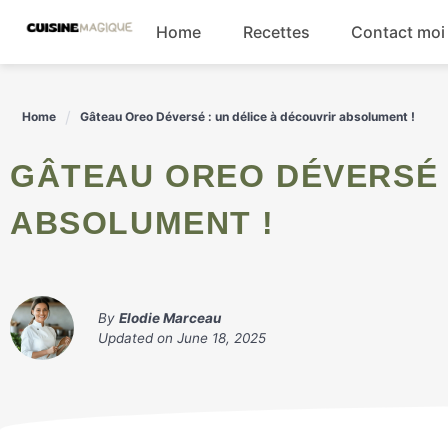
Skip
Home
Recettes
Contact moi
to
content
Boissons
Home
Gâteau Oreo Déversé : un délice à découvrir absolument !
Entrées
GÂTEAU OREO DÉVERSÉ : UN DÉLICE À DÉCOUVRIR
Salades
ABSOLUMENT !
Plats principaux
By
Elodie Marceau
Updated on
June 18, 2025