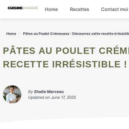
Skip
Home
Recettes
Contact moi
to
content
Boissons
Home
Pâtes au Poulet Crémeuses : Découvrez cette recette irrésistib
Entrées
PÂTES AU POULET CRÉMEUSES : DÉCOUVREZ CETTE
Salades
RECETTE IRRÉSISTIBLE !
Plats principaux
By
Elodie Marceau
Updated on
June 17, 2025