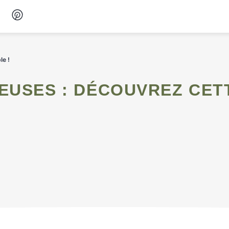
Desserts
le !
Petit-déjeuner
Snacks
Soupes