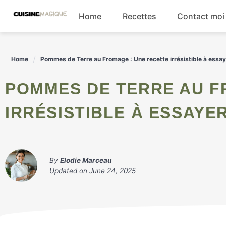
Skip
Home
Recettes
Contact moi
to
content
Boissons
Home
Pommes de Terre au Fromage : Une recette irrésistible à essay
Entrées
POMMES DE TERRE AU FROMAGE : UNE RECETTE
Salades
IRRÉSISTIBLE À ESSAYER
Plats principaux
By
Elodie Marceau
Updated on
June 24, 2025