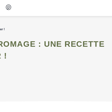
Desserts
er !
Petit-déjeuner
Snacks
 !
Soupes