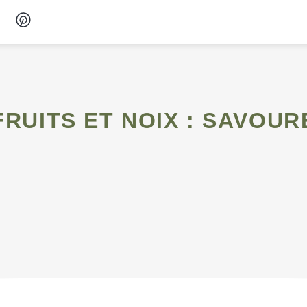
Desserts
Petit-déjeuner
Snacks
Soupes