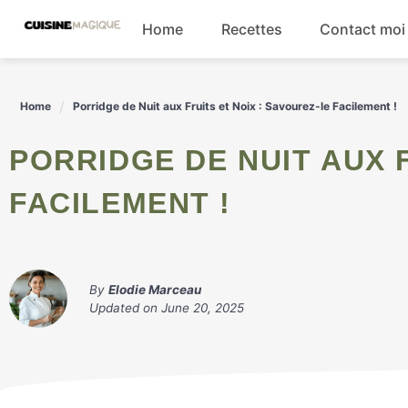
Skip
Home
Recettes
Contact moi
to
content
Boissons
Home
Porridge de Nuit aux Fruits et Noix : Savourez-le Facilement !
Entrées
PORRIDGE DE NUIT AUX FRUITS ET NOIX : SAVOUREZ-LE
Salades
FACILEMENT !
Plats principaux
By
Elodie Marceau
Updated on
June 20, 2025