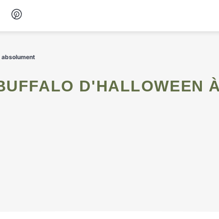
Desserts
r absolument
Petit-déjeuner
Snacks
Soupes