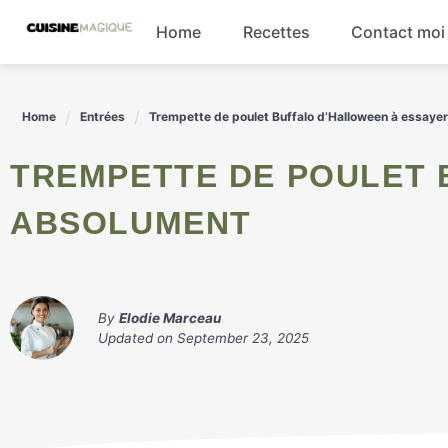
Skip
Home
Recettes
Contact moi
to
content
Boissons
Home
Entrées
Trempette de poulet Buffalo d’Halloween à essaye
Entrées
TREMPETTE DE POULET BUFFALO D'HALLOWEEN À ESSAYER
Salades
ABSOLUMENT
Plats principaux
By
Elodie Marceau
Updated on
September 23, 2025