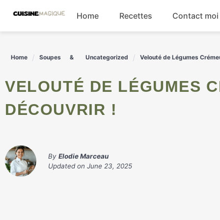
Skip
Home
Recettes
Contact moi
to
content
Boissons
Home
Soupes
Uncategorized
Velouté de Légumes Crémeux
Entrées
VELOUTÉ DE LÉGUMES CRÉMEUX : UN DÉLICE À
Salades
DÉCOUVRIR !
Plats principaux
By
Elodie Marceau
Updated on
June 23, 2025