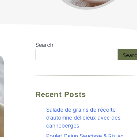
Search
Sear
Recent Posts
Salade de grains de récolte
d’automne délicieux avec des
canneberges
Poulet Cajun Saucisse & Riz en