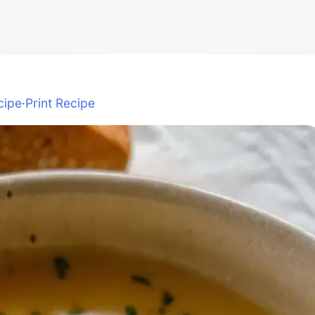
cipe
·
Print Recipe