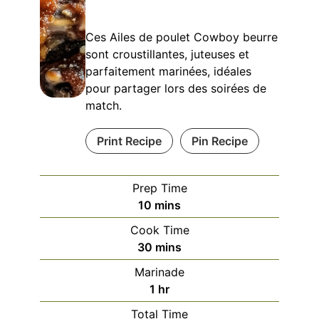
Ces Ailes de poulet Cowboy beurre
sont croustillantes, juteuses et
parfaitement marinées, idéales
pour partager lors des soirées de
match.
Print Recipe
Pin Recipe
Prep Time
minutes
10
mins
Cook Time
minutes
30
mins
Marinade
hour
1
hr
Total Time