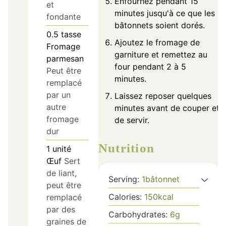
Enfournez pendant 15
et
minutes jusqu'à ce que les
fondante
bâtonnets soient dorés.
0.5
tasse
Ajoutez le fromage de
Fromage
garniture et remettez au
parmesan
four pendant 2 à 5
Peut être
minutes.
remplacé
par un
Laissez reposer quelques
autre
minutes avant de couper et
fromage
de servir.
dur
Nutrition
1
unité
Œuf
Sert
de liant,
Serving:
1
bâtonnet
peut être
Calories:
150
kcal
remplacé
par des
Carbohydrates:
6
g
graines de