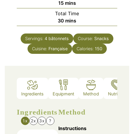
minutes
15
mins
Total Time
minutes
30
mins
Servings:
4
bâtonnets
Course:
Snacks
Cuisine:
Française
Calories:
150
Ingredients
Equipment
Method
Nutrition
Ingredients
Method
1x
2x
3x
?
Instructions