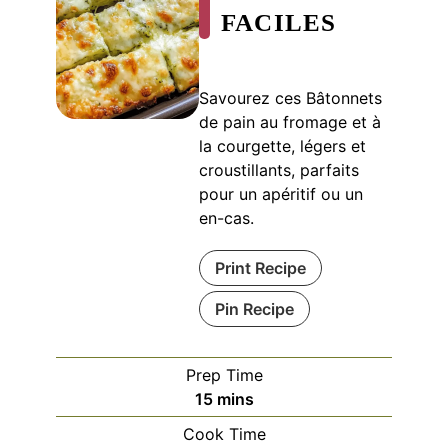
FACILES
Savourez ces Bâtonnets
de pain au fromage et à
la courgette, légers et
croustillants, parfaits
pour un apéritif ou un
en-cas.
Print Recipe
Pin Recipe
Prep Time
minutes
15
mins
Cook Time