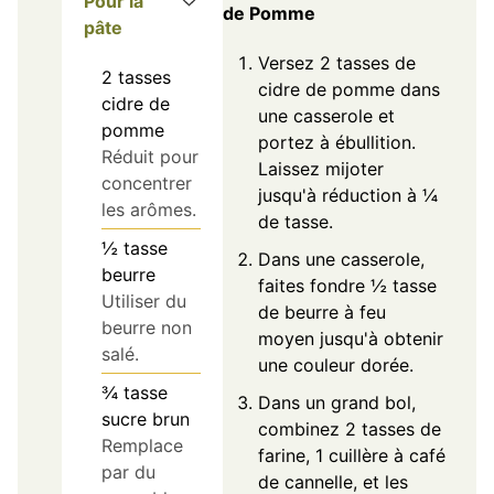
Pour la
de Pomme
pâte
Versez 2 tasses de
2
tasses
cidre de pomme dans
cidre de
une casserole et
pomme
portez à ébullition.
Réduit pour
Laissez mijoter
concentrer
jusqu'à réduction à ¼
les arômes.
de tasse.
½
tasse
Dans une casserole,
beurre
faites fondre ½ tasse
Utiliser du
de beurre à feu
beurre non
moyen jusqu'à obtenir
salé.
une couleur dorée.
¾
tasse
Dans un grand bol,
sucre brun
combinez 2 tasses de
Remplace
farine, 1 cuillère à café
par du
de cannelle, et les