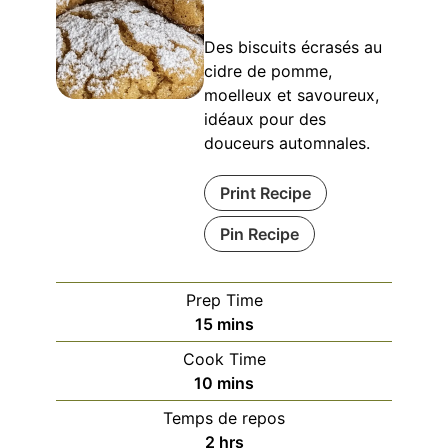
Des biscuits écrasés au
cidre de pomme,
moelleux et savoureux,
idéaux pour des
douceurs automnales.
Print Recipe
Pin Recipe
Prep Time
minutes
15
mins
Cook Time
minutes
10
mins
Temps de repos
hours
2
hrs