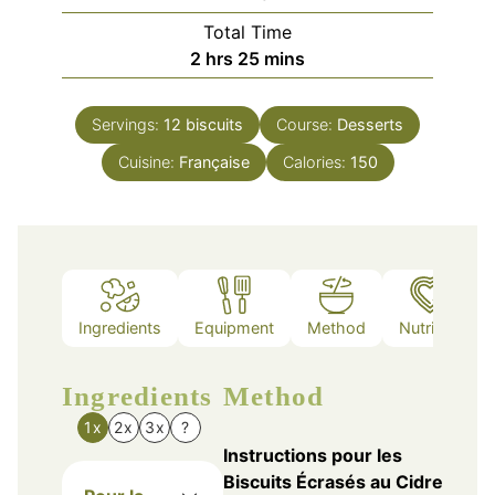
Total Time
hours
minutes
2
hrs
25
mins
Servings:
12
biscuits
Course:
Desserts
Cuisine:
Française
Calories:
150
Ingredients
Equipment
Method
Nutrition
Ingredients
Method
1x
2x
3x
?
Instructions pour les
Biscuits Écrasés au Cidre