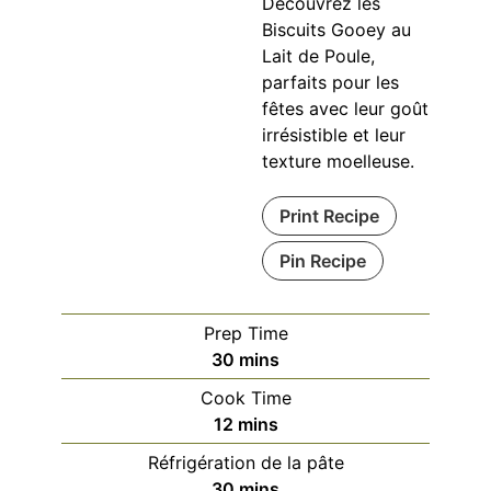
Découvrez les
Biscuits Gooey au
Lait de Poule,
parfaits pour les
fêtes avec leur goût
irrésistible et leur
texture moelleuse.
Print Recipe
Pin Recipe
Prep Time
minutes
30
mins
Cook Time
minutes
12
mins
Réfrigération de la pâte
minutes
30
mins