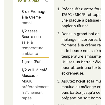
Pour la Pâte
Préchauffez votre four à
8
oz
Fromage
175°C (350°F) et tapiss
à la Crème
une plaque à pâtisserie 
ramolli
papier sulfurisé.
1/2
tasse
Dans un grand bol de
Beurre
non
mélange, incorporez le
salé, à
fromage à la crème ramo
température
et le beurre non salé à
ambiante
température ambiante.
1
gros
Œuf
Utilisez un batteur élect
pour obtenir une texture 
1/2
cuil. à café
et crémeuse.
Muscade
Ajoutez l'œuf et la mus
Moulu
moulue au mélange cré
préférablement
puis battez jusqu'à ce q
fraîchement
préparation soit homogè
râpée