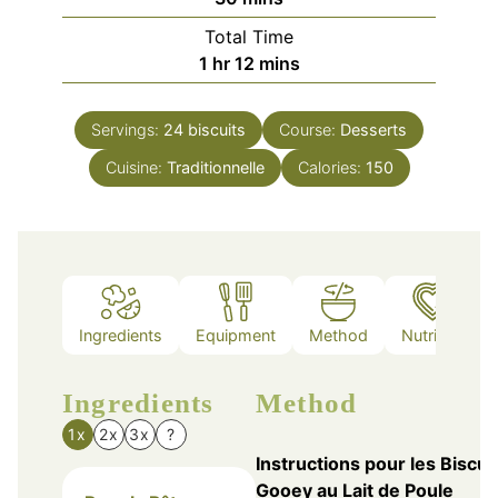
Total Time
hour
minutes
1
hr
12
mins
Servings:
24
biscuits
Course:
Desserts
Cuisine:
Traditionnelle
Calories:
150
Ingredients
Equipment
Method
Nutrition
Ingredients
Method
1x
2x
3x
?
Instructions pour les Biscui
Gooey au Lait de Poule