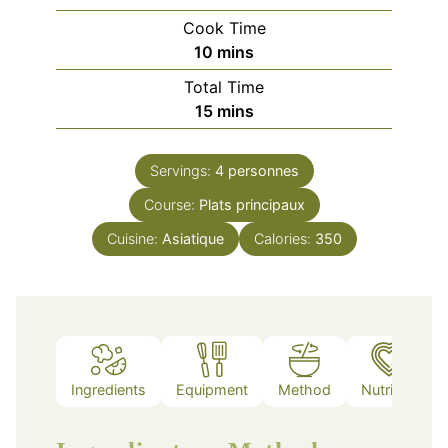
Cook Time
minutes
10
mins
Total Time
minutes
15
mins
Servings:
4
personnes
Course:
Plats principaux
Cuisine:
Asiatique
Calories:
350
Ingredients
Equipment
Method
Nutrition