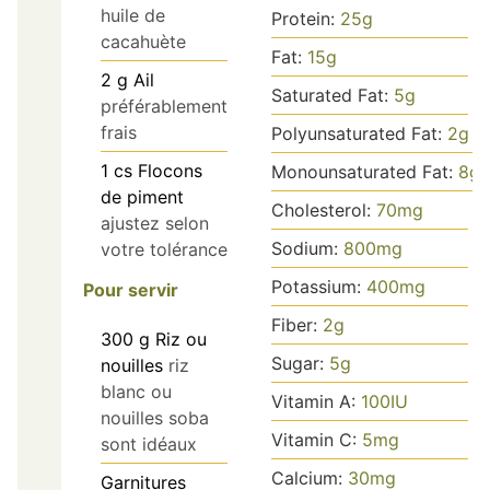
huile de
Protein:
25
g
cacahuète
Fat:
15
g
2
g
Ail
Saturated Fat:
5
g
préférablement
frais
Polyunsaturated Fat:
2
g
1
cs
Flocons
Monounsaturated Fat:
8
g
de piment
Cholesterol:
70
mg
ajustez selon
Sodium:
800
mg
votre tolérance
Potassium:
400
mg
Pour servir
Fiber:
2
g
300
g
Riz ou
Sugar:
5
g
nouilles
riz
blanc ou
Vitamin A:
100
IU
nouilles soba
Vitamin C:
5
mg
sont idéaux
Calcium:
30
mg
Garnitures