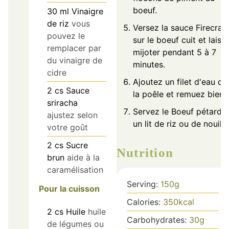
boeuf.
30
ml
Vinaigre
de riz
vous
Versez la sauce Firecrac
pouvez le
sur le boeuf cuit et laiss
remplacer par
mijoter pendant 5 à 7
du vinaigre de
minutes.
cidre
Ajoutez un filet d'eau da
2
cs
Sauce
la poêle et remuez bien.
sriracha
Servez le Boeuf pétard s
ajustez selon
un lit de riz ou de nouille
votre goût
2
cs
Sucre
Nutrition
brun
aide à la
caramélisation
Serving:
150
g
Pour la cuisson
Calories:
350
kcal
2
cs
Huile
huile
Carbohydrates:
30
g
de légumes ou