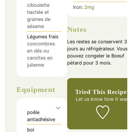
ciboulette
Iron:
2
mg
hachée et
graines de
sésame
Notes
Légumes frais
Les restes se conservent 3-4
concombres
jours au réfrigérateur. Vous
en dés ou
pouvez congeler le Boeuf
carottes en
pétard pour 3 mois.
julienne
Equipment
Tried This Recipe?
Let us know
how it was!
poêle
antiadhésive
bol