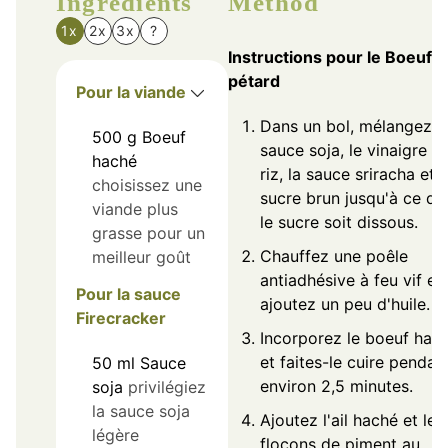
Ingredients
Method
1x
2x
3x
?
Instructions pour le Boeuf
pétard
Pour la viande
Dans un bol, mélangez l
500
g
Boeuf
sauce soja, le vinaigre d
haché
riz, la sauce sriracha et l
choisissez une
sucre brun jusqu'à ce qu
viande plus
le sucre soit dissous.
grasse pour un
Chauffez une poêle
meilleur goût
antiadhésive à feu vif et
Pour la sauce
ajoutez un peu d'huile.
Firecracker
Incorporez le boeuf hac
et faites-le cuire pendan
50
ml
Sauce
environ 2,5 minutes.
soja
privilégiez
la sauce soja
Ajoutez l'ail haché et les
légère
flocons de piment au