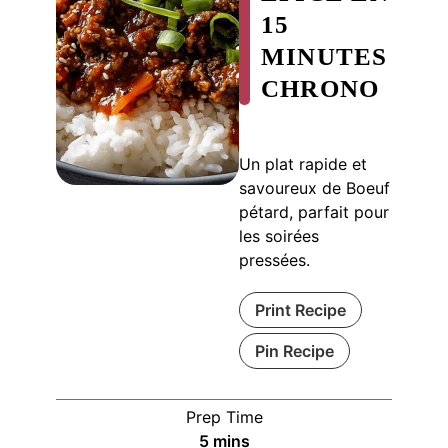
15
MINUTES
CHRONO
Un plat rapide et
savoureux de Boeuf
pétard, parfait pour
les soirées
pressées.
Print Recipe
Pin Recipe
Prep Time
minutes
5
mins