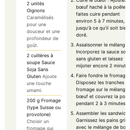
2
unités
bœuf haché à la poêle e
Oignons
faites cuire pendant
Caramélisés
environ 5 à 7 minutes,
pour une
jusqu'à ce qu'il soit bien
douceur et une
doré.
profondeur de
Assaisonner le mélange 
goût.
Incorporez la sauce soja
2
cuillères à
sans gluten et laissez
soupe
Sauce
mijoter encore 2 minutes
Soja Sans
Faire fondre le fromage 
Gluten
Ajoute
Disposez les tranches d
une touche
fromage sur le mélange
umami.
bœuf et couvrez la poêl
200
g
Fromage
pendant 2 à 3 minutes.
(type Suisse ou
Assembler les sandwiche
provolone)
Garnissez les pains grill
Choisir un
avec le mélange de bœu
fromage qui