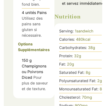
et servez immédiatemen
fond bien.
4
unités
Pains
Nutrition
Utilisez des
pains sans
gluten si
Serving:
1
sandwich
nécessaire.
Calories:
480
kcal
Options
Carbohydrates:
38
g
Supplémentaires
Protein:
32
g
150
g
Fat:
20
g
Champignons
ou Poivrons
Saturated Fat:
8
g
Diced
Pour
Polyunsaturated Fat:
2
g
plus de saveur
et de texture.
Monounsaturated Fat:
8
g
Cholesterol:
70
mg
Sodium:
900
mg