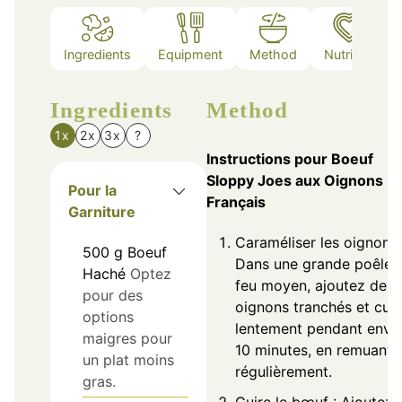
Ingredients
Equipment
Method
Nutrition
Ingredients
Method
1x
2x
3x
?
Instructions pour Boeuf
Sloppy Joes aux Oignons
Pour la
Français
Garniture
Caraméliser les oignons 
500
g
Boeuf
Dans une grande poêle 
Haché
Optez
feu moyen, ajoutez des
pour des
oignons tranchés et cuir
options
lentement pendant envi
maigres pour
10 minutes, en remuant
un plat moins
régulièrement.
gras.
Cuire le bœuf : Ajoutez 