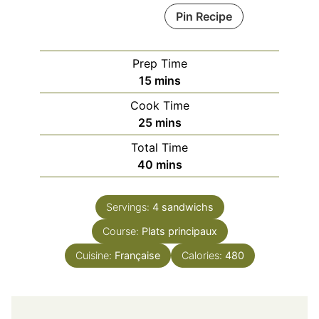
Pin Recipe
Prep Time
minutes
15
mins
Cook Time
minutes
25
mins
Total Time
minutes
40
mins
Servings:
4
sandwichs
Course:
Plats principaux
Cuisine:
Française
Calories:
480