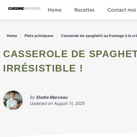
Skip
Home
Recettes
Contact moi
to
content
Boissons
Home
Plats principaux
Casserole de spaghetti au fromage à la crèm
Entrées
CASSEROLE DE SPAGHETTI AU FROMAGE À LA CRÈME CUIT,
Salades
IRRÉSISTIBLE !
Plats principaux
By
Elodie Marceau
Updated on
August 11, 2025