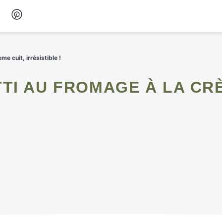
Desserts
e cuit, irrésistible !
Petit-déjeuner
Snacks
Soupes