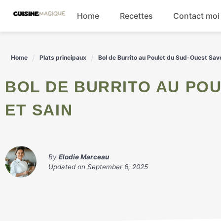
Skip
Home
Recettes
Contact moi
to
content
Boissons
Home
Plats principaux
Bol de Burrito au Poulet du Sud-Ouest Sav
Entrées
BOL DE BURRITO AU POULET DU SUD-OUEST SAVOUREUX
Salades
ET SAIN
Plats principaux
By
Elodie Marceau
Updated on
September 6, 2025