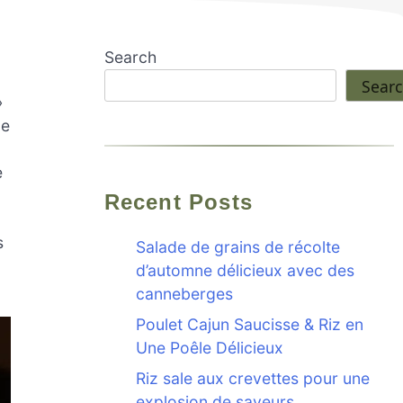
Search
Sear
»
de
e
Recent Posts
s
Salade de grains de récolte
d’automne délicieux avec des
canneberges
Poulet Cajun Saucisse & Riz en
Une Poêle Délicieux
Riz sale aux crevettes pour une
explosion de saveurs