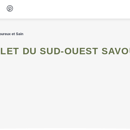
Desserts
oureux et Sain
Petit-déjeuner
Snacks
Soupes