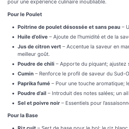
pour une expérience culinaire inoubliable.
Pour le Poulet
Poitrine de poulet désossée et sans peau
– U
Huile d’olive
– Ajoute de l’humidité et de la sav
Jus de citron vert
– Accentue la saveur en marin
meilleur goût.
Poudre de chili
– Apporte du piquant; ajustez 
Cumin
– Renforce le profil de saveur du Sud-
Paprika fumé
– Pour une touche aromatique; le
Poudre d’ail
– Introduit des notes salées; un ail
Sel et poivre noir
– Essentiels pour l’assaisonn
Pour la Base
Riz cuit
– Sert de base pour le bol; le riz blanc