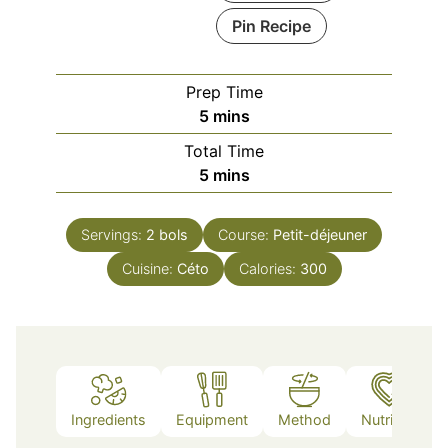
Pin Recipe
Prep Time
minutes
5
mins
Total Time
minutes
5
mins
Servings:
2
bols
Course:
Petit-déjeuner
Cuisine:
Céto
Calories:
300
Ingredients
Equipment
Method
Nutrition