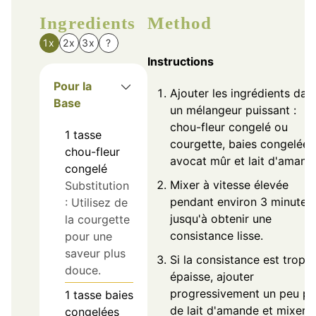
Ingredients
Method
1x
2x
3x
?
Instructions
Pour la
Ajouter les ingrédients dan
Base
un mélangeur puissant :
chou-fleur congelé ou
1
tasse
courgette, baies congelées
chou-fleur
avocat mûr et lait d'amand
congelé
Mixer à vitesse élevée
Substitution
pendant environ 3 minutes
: Utilisez de
jusqu'à obtenir une
la courgette
consistance lisse.
pour une
saveur plus
Si la consistance est trop
douce.
épaisse, ajouter
progressivement un peu pl
1
tasse
baies
de lait d'amande et mixer à
congelées