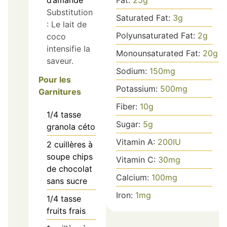
d’amande
Substitution
Saturated Fat:
3
g
: Le lait de
Polyunsaturated Fat:
2
g
coco
intensifie la
Monounsaturated Fat:
20
g
saveur.
Sodium:
150
mg
Pour les
Potassium:
500
mg
Garnitures
Fiber:
10
g
1/4
tasse
Sugar:
5
g
granola céto
Vitamin A:
200
IU
2
cuillères à
soupe
chips
Vitamin C:
30
mg
de chocolat
Calcium:
100
mg
sans sucre
Iron:
1
mg
1/4
tasse
fruits frais