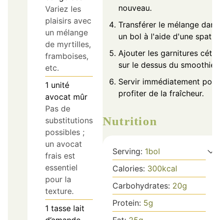
nouveau.
Variez les
plaisirs avec
Transférer le mélange dans
un mélange
un bol à l'aide d'une spatul
de myrtilles,
Ajouter les garnitures céto
framboises,
sur le dessus du smoothie.
etc.
Servir immédiatement pour
1
unité
profiter de la fraîcheur.
avocat mûr
Pas de
Nutrition
substitutions
possibles ;
un avocat
Serving:
1
bol
frais est
essentiel
Calories:
300
kcal
pour la
Carbohydrates:
20
g
texture.
Protein:
5
g
1
tasse
lait
Fat:
25
g