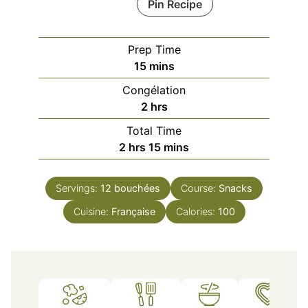
Pin Recipe
Prep Time
minutes
15
mins
Congélation
hours
2
hrs
Total Time
hours
minutes
2
hrs
15
mins
Servings:
12
bouchées
Course:
Snacks
Cuisine:
Française
Calories:
100