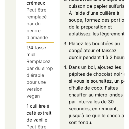
crémeux
cuisson de papier sulfurisé.
Peut être
À l'aide d'une cuillère à
remplacé
soupe, formez des portion
par du
de la préparation et
beurre
aplatissez-les légèrement.
d'amande
Placez les bouchées au
1/4
tasse
congélateur et laissez
miel
durcir pendant 1 à 2 heures
Remplacez
Dans un bol, ajoutez les
par du sirop
pépites de chocolat noir et,
d'érable
si vous le souhaitez, un peu
pour une
d'huile de coco. Faites
version
chauffer au micro-ondes
vegan
par intervalles de 30
1
cuillère à
secondes, en remuant,
café
extrait
jusqu'à ce que le chocolat
de vanille
soit fondu.
Peut être