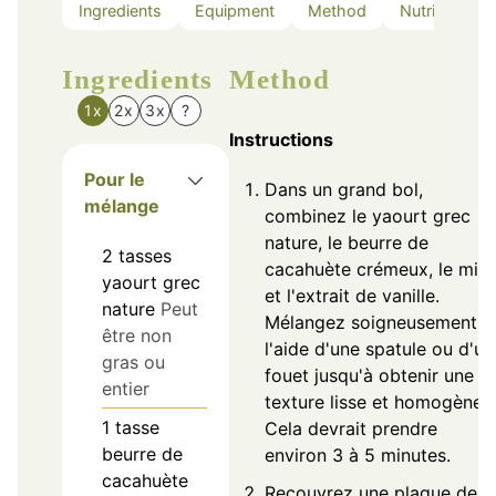
Ingredients
Equipment
Method
Nutrition
Ingredients
Method
1x
2x
3x
?
Instructions
Pour le
Dans un grand bol,
mélange
combinez le yaourt grec
nature, le beurre de
2
tasses
cacahuète crémeux, le miel
yaourt grec
et l'extrait de vanille.
nature
Peut
Mélangez soigneusement à
être non
l'aide d'une spatule ou d'un
gras ou
fouet jusqu'à obtenir une
entier
texture lisse et homogène.
1
tasse
Cela devrait prendre
beurre de
environ 3 à 5 minutes.
cacahuète
Recouvrez une plaque de