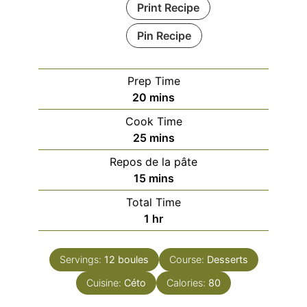
Print Recipe
Pin Recipe
Prep Time
minutes
20
mins
Cook Time
minutes
25
mins
Repos de la pâte
minutes
15
mins
Total Time
hour
1
hr
Servings:
12
boules
Course:
Desserts
Cuisine:
Céto
Calories:
80