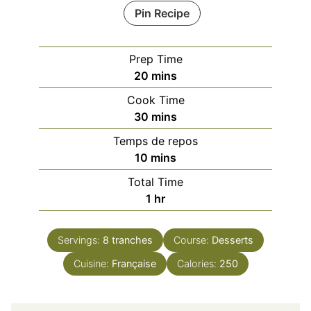
Pin Recipe
Prep Time
minutes
20
mins
Cook Time
minutes
30
mins
Temps de repos
minutes
10
mins
Total Time
hour
1
hr
Servings:
8
tranches
Course:
Desserts
Cuisine:
Française
Calories:
250