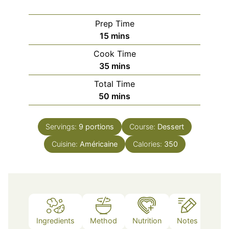
Prep Time
minutes
15
mins
Cook Time
minutes
35
mins
Total Time
minutes
50
mins
Servings:
9
portions
Course:
Dessert
Cuisine:
Américaine
Calories:
350
Ingredients
Method
Nutrition
Notes