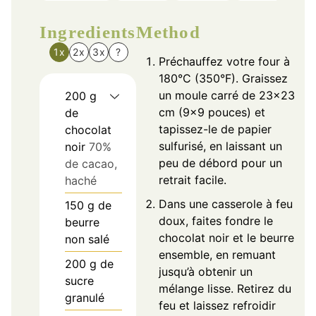
Ingredients
Method
1x
2x
3x
?
Préchauffez votre four à
180°C (350°F). Graissez
un moule carré de 23×23
200
g
cm (9×9 pouces) et
de
tapissez-le de papier
chocolat
sulfurisé, en laissant un
noir
70%
peu de débord pour un
de cacao,
retrait facile.
haché
Dans une casserole à feu
150
g
de
doux, faites fondre le
beurre
chocolat noir et le beurre
non salé
ensemble, en remuant
200
g
de
jusqu’à obtenir un
sucre
mélange lisse. Retirez du
granulé
feu et laissez refroidir