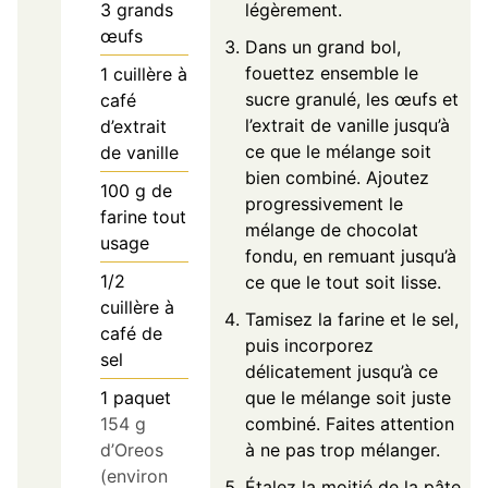
3
grands
légèrement.
œufs
Dans un grand bol,
fouettez ensemble le
1
cuillère à
sucre granulé, les œufs et
café
l’extrait de vanille jusqu’à
d’extrait
ce que le mélange soit
de vanille
bien combiné. Ajoutez
100
g
de
progressivement le
farine tout
mélange de chocolat
usage
fondu, en remuant jusqu’à
1/2
ce que le tout soit lisse.
cuillère à
Tamisez la farine et le sel,
café de
puis incorporez
sel
délicatement jusqu’à ce
1
paquet
que le mélange soit juste
154 g
combiné. Faites attention
d’Oreos
à ne pas trop mélanger.
(environ
Étalez la moitié de la pâte