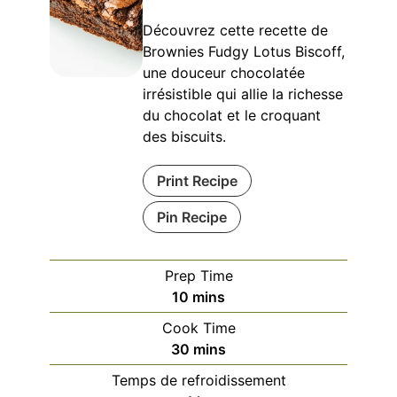
Découvrez cette recette de
Brownies Fudgy Lotus Biscoff,
une douceur chocolatée
irrésistible qui allie la richesse
du chocolat et le croquant
des biscuits.
Print Recipe
Pin Recipe
Prep Time
minutes
10
mins
Cook Time
minutes
30
mins
Temps de refroidissement