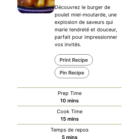
Découvrez le burger de
poulet miel-moutarde, une
explosion de saveurs qui
marie tendreté et douceur,
parfait pour impressionner
vos invités.
Print Recipe
Pin Recipe
Prep Time
minutes
10
mins
Cook Time
minutes
15
mins
Temps de repos
minutes
5
mins