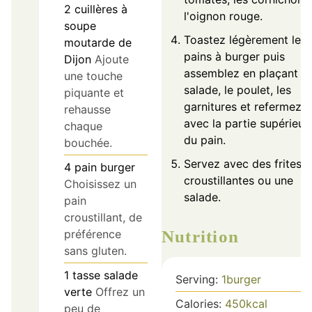
2
cuillères à
l'oignon rouge.
soupe
Toastez légèrement les
moutarde de
pains à burger puis
Dijon
Ajoute
assemblez en plaçant la
une touche
salade, le poulet, les
piquante et
garnitures et refermez
rehausse
avec la partie supérieur
chaque
du pain.
bouchée.
Servez avec des frites
4
pain burger
croustillantes ou une
Choisissez un
salade.
pain
croustillant, de
préférence
Nutrition
sans gluten.
1
tasse
salade
Serving:
1
burger
verte
Offrez un
Calories:
450
kcal
peu de