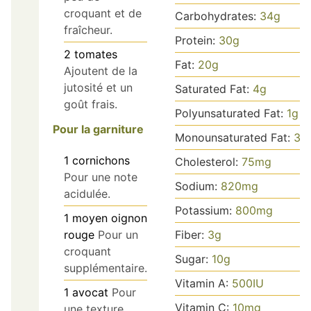
croquant et de
Carbohydrates:
34
g
fraîcheur.
Protein:
30
g
2
tomates
Fat:
20
g
Ajoutent de la
jutosité et un
Saturated Fat:
4
g
goût frais.
Polyunsaturated Fat:
1
g
Pour la garniture
Monounsaturated Fat:
3
g
1
cornichons
Cholesterol:
75
mg
Pour une note
Sodium:
820
mg
acidulée.
Potassium:
800
mg
1
moyen
oignon
Fiber:
3
g
rouge
Pour un
croquant
Sugar:
10
g
supplémentaire.
Vitamin A:
500
IU
1
avocat
Pour
Vitamin C:
10
mg
une texture