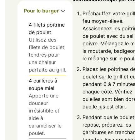
Pour le burger
Préchauffez votre grill à
feu moyen-élevé.
4
filets
poitrine
Assaisonnez les poitrine
de poulet
de poulet avec du sel et
Utilisez des
poivre. Mélangez le miel
filets de poulet
la moutarde, badigeonn
tendres pour
le mélange sur le poulet
une chaleur
Placez les poitrines de
parfaite au grill.
poulet sur le grill et cui
4
cuillères à
pendant 6 à 7 minutes 
soupe
miel
chaque côté. Vérifiez
Apporte une
qu'elles sont bien dorée
douceur
que le jus est clair.
irrésistible et
Pendant que le poulet
aide à
repose, préparez les
caraméliser le
garnitures en tranchant 
poulet.
tomates, les cornichons