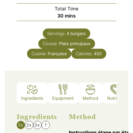
Total Time
minutes
30
mins
Servings:
4
burgers
Course:
Plats principaux
Cuisine:
Française
Calories:
450
Ingredients
Equipment
Method
Nutrition
Ingredients
Method
1x
2x
3x
?
Instructions étape par étap