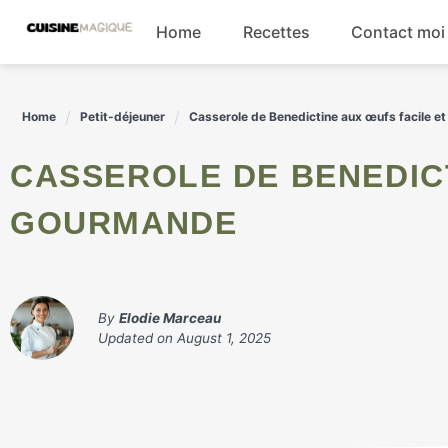
Skip
Home
Recettes
Contact moi
to
content
Boissons
Home
Petit-déjeuner
Casserole de Benedictine aux œufs facile 
Entrées
CASSEROLE DE BENEDICTINE AUX ŒUFS FACILE ET
Salades
GOURMANDE
Plats principaux
By
Elodie Marceau
Updated on
August 1, 2025