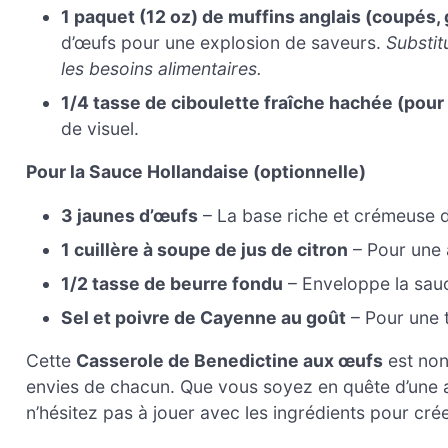
1 paquet (12 oz) de muffins anglais (coupés, g
d’œufs pour une explosion de saveurs.
Substit
les besoins alimentaires.
1/4 tasse de ciboulette fraîche hachée (pour 
de visuel.
Pour la Sauce Hollandaise (optionnelle)
3 jaunes d’œufs
– La base riche et crémeuse d
1 cuillère à soupe de jus de citron
– Pour une a
1/2 tasse de beurre fondu
– Enveloppe la sauc
Sel et poivre de Cayenne au goût
– Pour une 
Cette
Casserole de Benedictine aux œufs
est non
envies de chacun. Que vous soyez en quête d’une al
n’hésitez pas à jouer avec les ingrédients pour crée