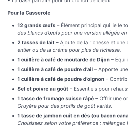
• La base parfaite pour un brunch délicieux.
Pour la Casserole
12 grands œufs
– Élément principal qui lie le
des blancs d’œufs pour une version allégée en 
2 tasses de lait
– Ajoute de la richesse et un
entier ou de la crème pour plus de richesse.
1 cuillère à café de moutarde de Dijon
– Équil
1 cuillère à café de poudre d’ail
– Apporte une
1 cuillère à café de poudre d’oignon
– Contribu
Sel et poivre au goût
– Essentiels pour rehaus
1 tasse de fromage suisse râpé
– Offrir une o
Gruyère pour des profils de goût variés.
1 tasse de jambon cuit en dés (ou bacon can
Choisissez selon votre préférence ; mélangez 