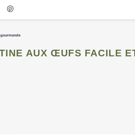
Desserts
et gourmande
Petit-déjeuner
Snacks
Soupes