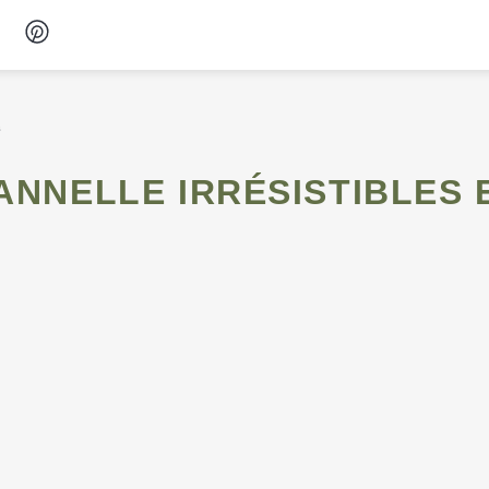
Desserts
s
Petit-déjeuner
Snacks
Soupes