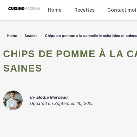
Skip
Home
Recettes
Contact moi
to
content
Boissons
Home
Snacks
Chips de pomme à la cannelle irrésistibles et saine
Entrées
CHIPS DE POMME À LA CANNELLE IRRÉSISTIBLES ET
Salades
SAINES
Plats principaux
By
Elodie Marceau
Updated on
September 10, 2025