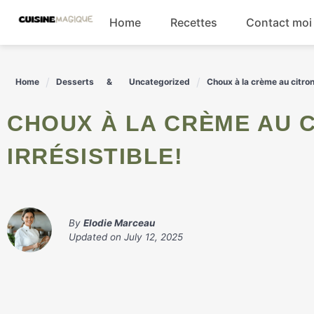
Skip
Home
Recettes
Contact moi
to
content
Boissons
Home
Desserts
Uncategorized
Choux à la crème au citron 
Entrées
CHOUX À LA CRÈME AU CITRON : UNE RECETTE
Salades
IRRÉSISTIBLE!
Plats principaux
By
Elodie Marceau
Updated on
July 12, 2025