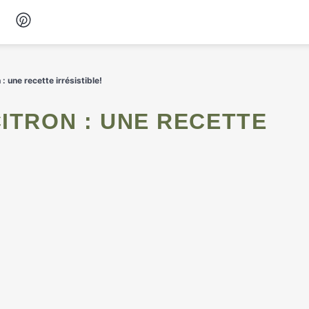
Desserts
: une recette irrésistible!
Petit-déjeuner
Snacks
Soupes