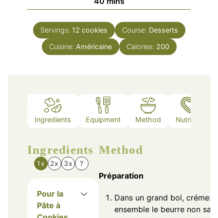
minutes
40
mins
Servings:
12
cookies
Course:
Desserts
Cuisine:
Américaine
Calories:
200
Ingredients
Equipment
Method
Nutrition
Ingredients
Method
1x
2x
3x
?
Préparation
Pour la
Dans un grand bol, crémez
Pâte à
ensemble le beurre non salé
Cookies