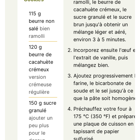
ramolli, le beurre de
cacahuète crémeux, le
115
g
sucre granulé et le sucre
beurre non
brun jusqu'à obtenir un
salé
bien
mélange léger et aéré,
ramolli
environ 3 à 5 minutes.
120
g
Incorporez ensuite l'œuf et
beurre de
l'extrait de vanille, puis
cacahuète
mélangez bien.
crémeux
Ajoutez progressivement la
version
farine, le bicarbonate de
crémeuse
soude et le sel jusqu'à ce
régulière
que la pâte soit homogène.
150
g
sucre
Préchauffez votre four à
granulé
175 °C (350 °F) et préparez
ajouter un
une plaque de cuisson en la
peu plus
tapissant de papier
pour le
sulfurisé.