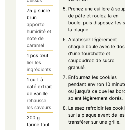
dessus
Prenez une cuillère à soupe
75
g
sucre
de pâte et roulez-la en
brun
boule, puis disposez-les sur
apporte
la plaque.
humidité et
note de
Aplatissez légèrement
caramel
chaque boule avec le dos
d'une fourchette et
1
pcs
œuf
saupoudrez de sucre
lier les
granulé.
ingrédients
Enfournez les cookies
1
cuil. à
pendant environ 10 minutes,
café
extrait
ou jusqu'à ce que les bords
de vanille
soient légèrement dorés.
rehausse
les saveurs
Laissez refroidir les cookies
sur la plaque avant de les
200
g
transférer sur une grille.
farine tout