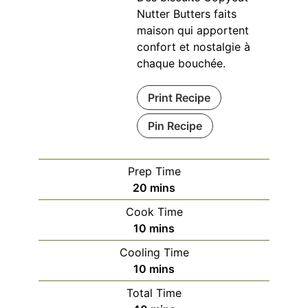
Nutter Butters faits
maison qui apportent
confort et nostalgie à
chaque bouchée.
Print Recipe
Pin Recipe
Prep Time
minutes
20
mins
Cook Time
minutes
10
mins
Cooling Time
minutes
10
mins
Total Time